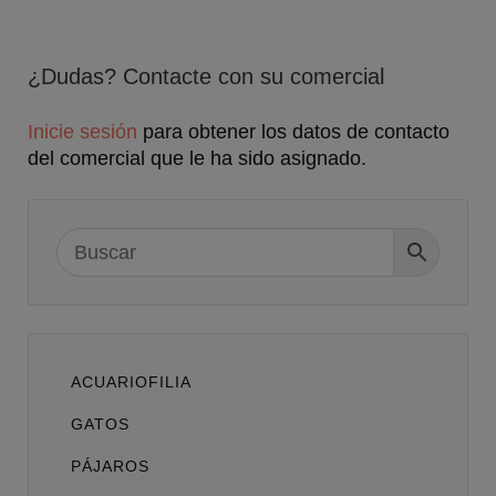
de
ejercicios
ICA
¿Dudas? Contacte con su comercial
para
roedores
Inicie sesión
para obtener los datos de contacto
cantidad
del comercial que le ha sido asignado.
ACUARIOFILIA
GATOS
PÁJAROS