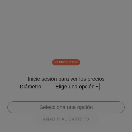
+3 PRODUCTOS
Inicie sesión para ver los precios
Diámetro
Accesorio
de
recreo
AÑADIR AL CARRITO
Bola